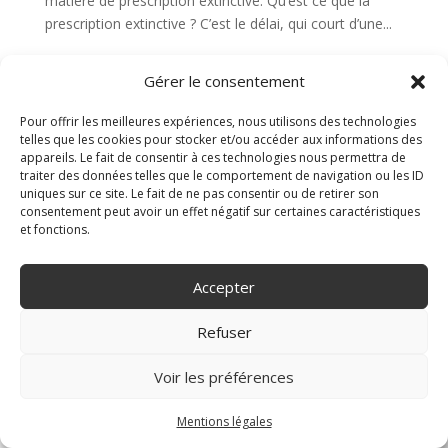
matière de prescription extinctive. Qu’est ce que la
prescription extinctive ? C’est le délai, qui court d’une...
Gérer le consentement
Articles récents
Pour offrir les meilleures expériences, nous utilisons des technologies
Burn-out : et si la meilleure résolution de la rentrée
telles que les cookies pour stocker et/ou accéder aux informations des
était de prendre soin de soi… et des autres ?
appareils. Le fait de consentir à ces technologies nous permettra de
traiter des données telles que le comportement de navigation ou les ID
Travail dissimulé : les enseignements d’un procès pénal
uniques sur ce site. Le fait de ne pas consentir ou de retirer son
hors normes
consentement peut avoir un effet négatif sur certaines caractéristiques
et fonctions.
Rupture cоnvеntiоnnеlle : Pоurquоi ce n’est pas une
simple formalité ?
Prise en compte des congés payés pour le calcul des
Accepter
heures supplémentaires
Refuser
Nouveau Cabinet d’avocat en droit du travail à
Montpellier (34 ) !
Voir les préférences
Mentions légales
phone_in_talk