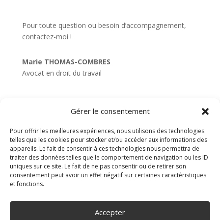
Pour toute question ou besoin d’accompagnement,
contactez-moi !
Marie THOMAS-COMBRES
Avocat en droit du travail
Gérer le consentement
Articles récents
Pour offrir les meilleures expériences, nous utilisons des technologies
telles que les cookies pour stocker et/ou accéder aux informations des
Travail dissimulé : les enseignements d’un procès pénal
appareils. Le fait de consentir à ces technologies nous permettra de
hors normes
traiter des données telles que le comportement de navigation ou les ID
uniques sur ce site. Le fait de ne pas consentir ou de retirer son
Rupture cоnvеntiоnnеlle : Pоurquоi ce n’est pas une
consentement peut avoir un effet négatif sur certaines caractéristiques
simple formalité ?
et fonctions.
Prise en compte des congés payés pour le calcul des
heures supplémentaires
Accepter
Nouveau Cabinet d’avocat en droit du travail à