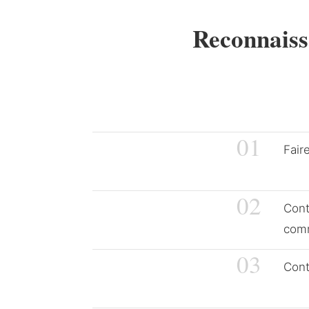
Reconnaiss
01
Fair
02
Cont
com
03
Cont