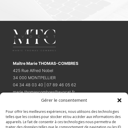
Maître Marie THOMAS-COMBRES
425 Rue Alfred Nobel
34 000 MONTPELLIER
04 34 48 03 40 | 07 89 46 05 62
marie.thomascombres@avocat.fr
Gérer le consentement
Accueil
Pour offrir les meilleures expériences, nous utilisons des technologies
Présentation
telles que les cookies pour stocker et/ou accéder aux informations des
appareils. Le fait de consentir à ces technologies nous permettra de
Droit du travail
traiter des données telles que le comportement de navigation ou les ID