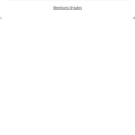
Mentions légales
phone_in_talk
