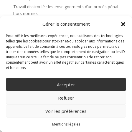
Travail dissimulé : les enseignements d’un procès pénal
hors normes
Rupture cоnvеntiоnnеlle : Pоurquоi ce n’est pas une
Gérer le consentement
simple formalité ?
Pour offrir les meilleures expériences, nous utilisons des technologies
Prise en compte des congés payés pour le calcul des
telles que les cookies pour stocker et/ou accéder aux informations des
heures supplémentaires
appareils. Le fait de consentir à ces technologies nous permettra de
traiter des données telles que le comportement de navigation ou les ID
Nouveau Cabinet d’avocat en droit du travail à
uniques sur ce site. Le fait de ne pas consentir ou de retirer son
Montpellier (34 ) !
consentement peut avoir un effet négatif sur certaines caractéristiques
et fonctions.
Accepter
Refuser
Voir les préférences
Mentions légales
phone_in_talk