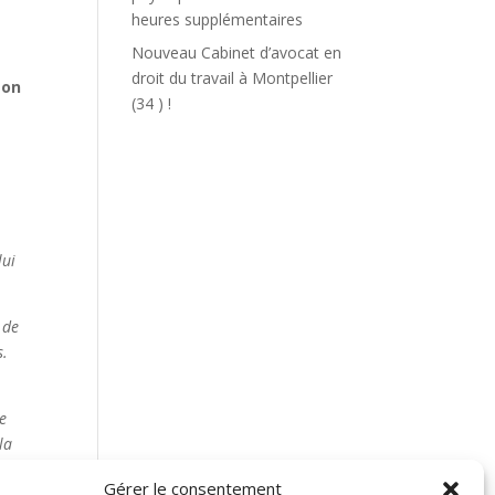
heures supplémentaires
Nouveau Cabinet d’avocat en
droit du travail à Montpellier
son
(34 ) !
lui
 de
s.
le
la
n
Gérer le consentement