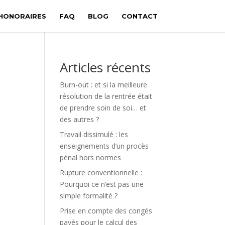
HONORAIRES
FAQ
BLOG
CONTACT
Articles récents
Burn-out : et si la meilleure
résolution de la rentrée était
de prendre soin de soi… et
des autres ?
Travail dissimulé : les
enseignements d’un procès
pénal hors normes
Rupture cоnvеntiоnnеlle :
Pоurquоi ce n’est pas une
simple formalité ?
Prise en compte des congés
payés pour le calcul des