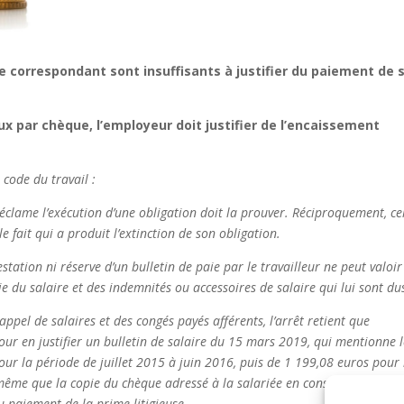
ue correspondant sont insuffisants à justifier du paiement de 
eux par chèque, l’employeur doit justifier de l’encaissement
 code du travail :
réclame l’exécution d’une obligation doit la prouver. Réciproquement, ce
le fait qui a produit l’extinction de son obligation.
tation ni réserve d’un bulletin de paie par le travailleur ne peut valoir
 du salaire et des indemnités ou accessoires de salaire qui lui sont du
pel de salaires et des congés payés afférents, l’arrêt retient que
pour en justifier un bulletin de salaire du 15 mars 2019, qui mentionne 
r la période de juillet 2015 à juin 2016, puis de 1 199,08 euros pour 
 même que la copie du chèque adressé à la salariée en conséquence. Il e
u paiement de la prime litigieuse.