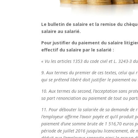
Le bulletin de salaire et la remise du chèq
salaire au salarié.
Pour justifier du paiement du salaire litigi
effectif du salaire par le salarié :
« Vu les articles 1353 du code civil et L. 3243-3 du
9. Aux termes du premier de ces textes, celui qui 
qui se prétend libéré doit justifier le paiement ou 
10. Aux termes du second, l’acceptation sans protes
sa part renonciation au paiement de tout ou partie
11. Pour débouter la salariée de sa demande de rap
l’employeur affirme l’avoir payée et qu’il produit 
paiement d’une somme brute de 1 516,70 euros pou
période de juillet 2016 jusqu’au licenciement, de
déduit que l’employeur rapporte ainsi la preuve d