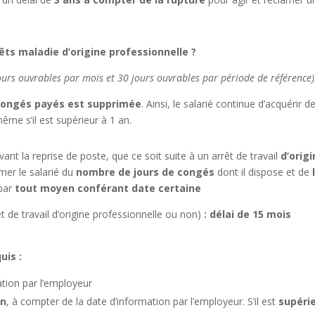
ts maladie d’origine professionnelle ?
ours ouvrables par mois et 30 jours ouvrables par période de référence)
s congés payés est supprimée
. Ainsi, le salarié continue d’acquérir d
me s’il est supérieur à 1 an.
vant la reprise de poste, que ce soit suite à un arrêt de travail
d’orig
rmer le salarié du
nombre de jours de congés
dont il dispose et de
 par
tout
moyen conférant date certaine
êt de travail d’origine professionnelle ou non)
: délai de 15 mois
uis :
ation par l’employeur
an
, à compter de la date d’information par l’employeur. S’il est
supéri