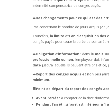
indemnité compensatrice de congés payés.
➡️
Des changements pour ce qui est des arrê
Pas concernant le nombre de jours acquis (
2,5 j
Toutefois,
la limite d’1 an d’acquisition de
congés payés pour toute la durée de son arrêt mê
➡️Obligation d’information :
dans
le mois
sui
professionnelle ou non
, l’employeur doit info
date
jusqu’à laquelle ils peuvent être pris et ce,
➡️Report des congés acquis et non pris
(arr
minimum
.
📆
Point de départ du report des congés acq
Avant l’arrêt :
à compter de la date d’inform
Pendant l’arrêt :
si l’arrêt est
inférieur à 1 