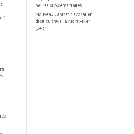
de
heures supplémentaires
Nouveau Cabinet d’avocat en
ité
droit du travail à Montpellier
(34 ) !
rs
rs
ures
ne