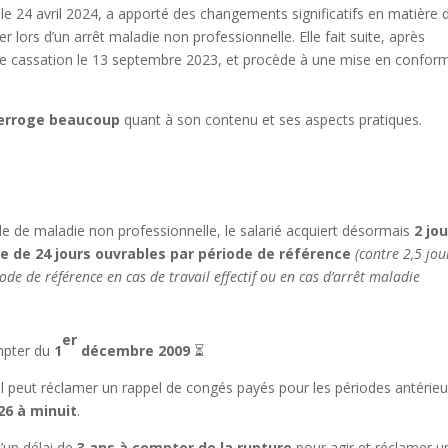
r le 24 avril 2024, a apporté des changements significatifs en matière 
r lors d’un arrêt maladie non professionnelle. Elle fait suite, après
 de cassation le 13 septembre 2023, et procède à une mise en conform
terroge beaucoup
quant à son contenu et ses aspects pratiques.
e de maladie non professionnelle, le salarié acquiert désormais
2 jou
te de 24 jours ouvrables par période de référence
(contre 2,5 jou
de de référence en cas de travail effectif ou en cas d’arrêt maladie
er
mpter du
1
décembre 2009
⏳
 il peut réclamer un rappel de congés payés pour les périodes antérie
026 à minuit
.
d’un délai de
3 ans
à compter de la rupture
pour agir et réclamer u