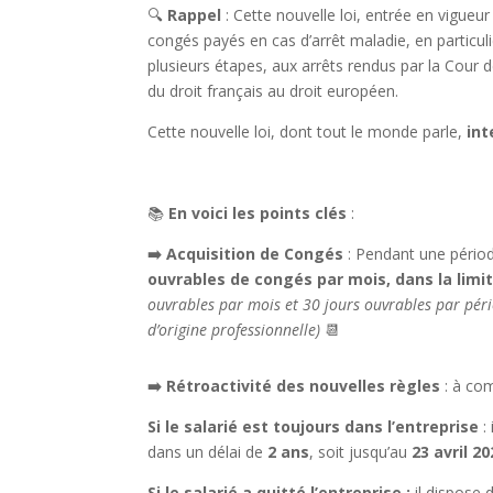
🔍
Rappel
: Cette nouvelle loi, entrée en vigueu
congés payés en cas d’arrêt maladie, en particulie
plusieurs étapes, aux arrêts rendus par la Cour
du droit français au droit européen.
Cette nouvelle loi, dont tout le monde parle,
in
📚
En voici les
points clés
:
➡️ Acquisition de Congés
: Pendant une périod
ouvrables de congés par mois, dans la limi
ouvrables par mois et 30 jours ouvrables par pério
d’origine professionnelle)
📆
➡️
Rétroactivité des nouvelles règles
: à co
Si le salarié est toujours dans l’entreprise
:
dans un délai de
2 ans
, soit jusqu’au
23 avril 2
Si le salarié a quitté l’entreprise :
il dispose 