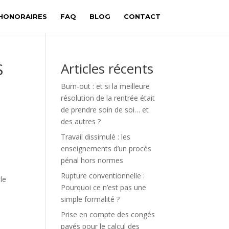
HONORAIRES
FAQ
BLOG
CONTACT
S
Articles récents
Burn-out : et si la meilleure
résolution de la rentrée était
de prendre soin de soi… et
des autres ?
Travail dissimulé : les
enseignements d’un procès
pénal hors normes
Rupture cоnvеntiоnnеlle :
le
Pоurquоi ce n’est pas une
simple formalité ?
Prise en compte des congés
payés pour le calcul des