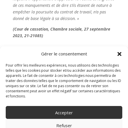
de ces manquements et de dire s’ils étaient de nature à
empêcher la poursuite du contrat de travail, n’a pas
donné de base légale à sa décision. »
(Cour de cassation, Chambre sociale, 27 septembre
2023, 21-21085)
Gérer le consentement
Articles récents
Pour offrir les meilleures expériences, nous utilisons des technologies
telles que les cookies pour stocker et/ou accéder aux informations des
Burn-out : et si la meilleure résolution de la rentrée
appareils. Le fait de consentir à ces technologies nous permettra de
était de prendre soin de soi… et des autres ?
traiter des données telles que le comportement de navigation ou les ID
uniques sur ce site. Le fait de ne pas consentir ou de retirer son
Travail dissimulé : les enseignements d’un procès pénal
consentement peut avoir un effet négatif sur certaines caractéristiques
hors normes
et fonctions.
Rupture cоnvеntiоnnеlle : Pоurquоi ce n’est pas une
simple formalité ?
Accepter
Prise en compte des congés payés pour le calcul des
heures supplémentaires
Refuser